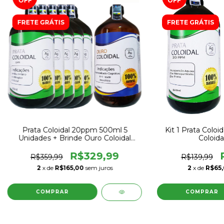
OFF
OFF
FRETE GRÁTIS
FRETE GRÁTIS
Prata Coloidal 20ppm 500ml 5
Kit 1 Prata Coloi
Unidades + Brinde Ouro Coloidal
Coloida
500ml 1 Unidade
R$329,99
R$359,99
R$139,99
2
x de
R$165,00
sem juros
2
x de
R$65