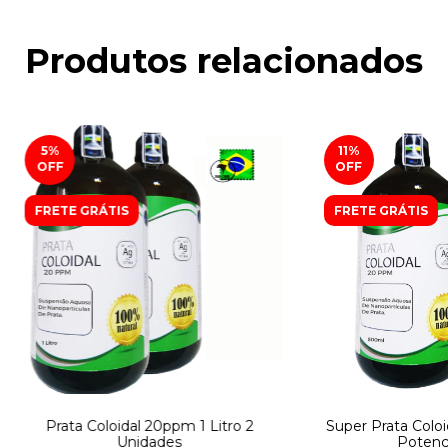
Produtos relacionados
5
%
11
%
OFF
OFF
FRETE GRÁTIS
FRETE GRÁTIS
Prata Coloidal 20ppm 1 Litro 2
Super Prata Colo
Unidades
Potenci