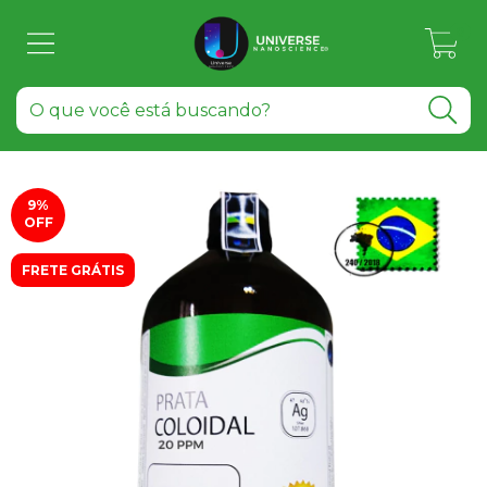
0
9
%
OFF
FRETE GRÁTIS