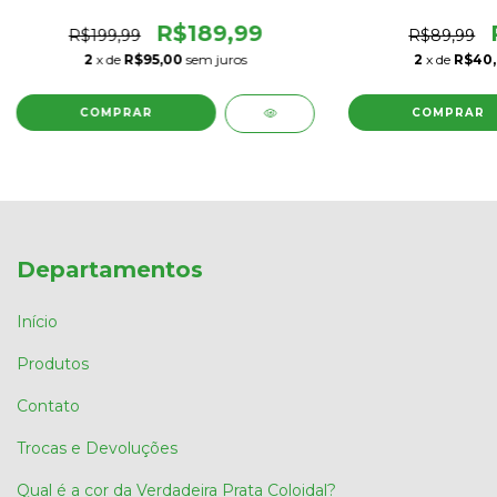
R$189,99
R$199,99
R$89,99
2
x de
R$95,00
sem juros
2
x de
R$40
Departamentos
Início
Produtos
Contato
Trocas e Devoluções
Qual é a cor da Verdadeira Prata Coloidal?